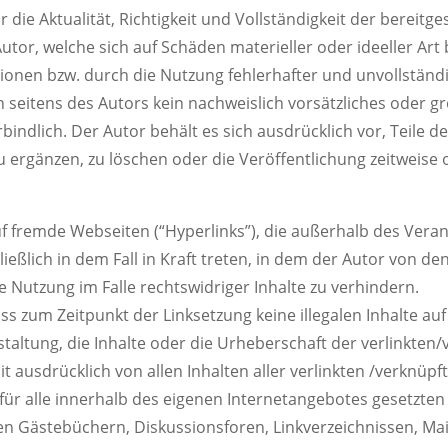
die Aktualität, Richtigkeit und Vollständigkeit der bereitg
or, welche sich auf Schäden materieller oder ideeller Art 
onen bzw. durch die Nutzung fehlerhafter und unvollständ
 seitens des Autors kein nachweislich vorsätzliches oder gr
rbindlich. Der Autor behält es sich ausdrücklich vor, Teile
ergänzen, zu löschen oder die Veröffentlichung zeitweise o
uf fremde Webseiten (“Hyperlinks”), die außerhalb des Vera
eßlich in dem Fall in Kraft treten, in dem der Autor von de
 Nutzung im Falle rechtswidriger Inhalte zu verhindern.
ass zum Zeitpunkt der Linksetzung keine illegalen Inhalte a
staltung, die Inhalte oder die Urheberschaft der verlinkten/
mit ausdrücklich von allen Inhalten aller verlinkten /verknüp
 für alle innerhalb des eigenen Internetangebotes gesetzten
n Gästebüchern, Diskussionsforen, Linkverzeichnissen, Mai