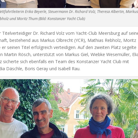
ettfahrtleiterin Erika Beyerle, Steuermann Dr. Richard Volz, Theresa Albertin, Marku
bholz und Moritz Thum (Bild: Konstanzer Yacht Club)
r Titelverteidiger Dr. Richard Volz vom Yacht-Club Meersburg auf sein
ft, bestehend aus Markus Olbrecht (YCR), Mathias Rebholz, Moritz
r seinen Titel erfolgreich verteidigen. Auf den zweiten Platz segelte 
 Martin Rösch, unterstützt von Markus Giel, Wiebke Wesemüller, Eli
tz sicherte sich ebenfalls ein Team des Konstanzer Yacht Club mit
ia Däschle, Boris Geray und Isabell Rau.