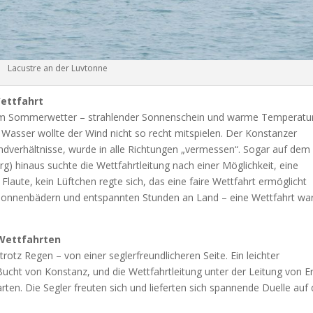
Lacustre an der Luvtonne
ettfahrt
hem Sommerwetter – strahlender Sonnenschein und warme Temperatu
Wasser wollte der Wind nicht so recht mitspielen. Der Konstanzer
indverhältnisse, wurde in alle Richtungen „vermessen“. Sogar auf dem
rg) hinaus suchte die Wettfahrtleitung nach einer Möglichkeit, eine
Flaute, kein Lüftchen regte sich, das eine faire Wettfahrt ermöglicht
n Sonnenbädern und entspannten Stunden an Land – eine Wettfahrt wa
 Wettfahrten
tz Regen – von einer seglerfreundlicheren Seite. Ein leichter
ucht von Konstanz, und die Wettfahrtleitung unter der Leitung von Er
tarten. Die Segler freuten sich und lieferten sich spannende Duelle au