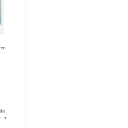
ren
r
ika
f dem