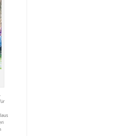
.
für
Klaus
ri
n