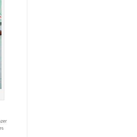
nzer
es