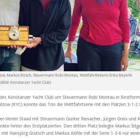
zow, Markus Rösch, Steuermann Robi Montau, Wettfahrtleiterin Erika Beyerle
(Bild: Konstanzer Yacht Club)
am des Konstanzer Yacht Club um Steuermann Robi Montau in Bestform
w (KYC) konnte das Trio die Wettfahrtserie mit den Plätzen 3-1-2 
ler-Verein Staad mit Steuermann Günter Reisacher, Jürgen Greis und 
unkte hinter den Erstplatzierten. Den dritten Platz belegte Markus Bilge
 mit Hansjörg Grutsch und Markus Köhle mit der Serie 1-3-6 nur eine