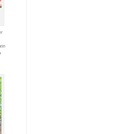
s
er
ein
a