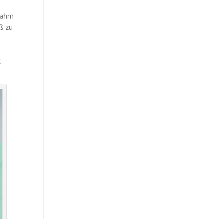
rnahm
ß zu
t