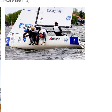
tsanwälte und IT.X)