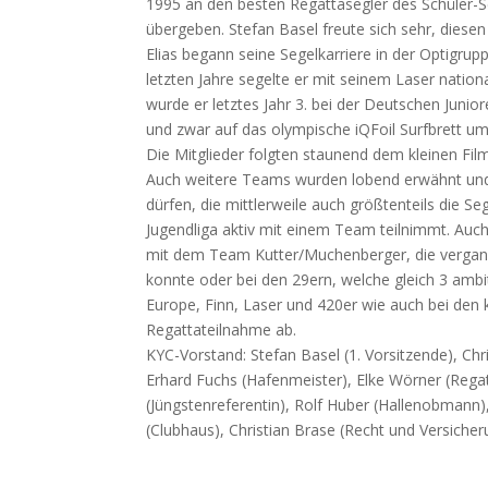
1995 an den besten Regattasegler des Schüler-S
übergeben. Stefan Basel freute sich sehr, diesen
Elias begann seine Segelkarriere in der Optigrup
letzten Jahre segelte er mit seinem Laser nation
wurde er letztes Jahr 3. bei der Deutschen Junior
und zwar auf das olympische iQFoil Surfbrett um
Die Mitglieder folgten staunend dem kleinen Film,
Auch weitere Teams wurden lobend erwähnt und d
dürfen, die mittlerweile auch größtenteils die Se
Jugendliga aktiv mit einem Team teilnimmt. Auch b
mit dem Team Kutter/Muchenberger, die verga
konnte oder bei den 29ern, welche gleich 3 amb
Europe, Finn, Laser und 420er wie auch bei den k
Regattateilnahme ab.
KYC-Vorstand: Stefan Basel (1. Vorsitzende), Chr
Erhard Fuchs (Hafenmeister), Elke Wörner (Regatta
(Jüngstenreferentin), Rolf Huber (Hallenobmann)
(Clubhaus), Christian Brase (Recht und Versicher