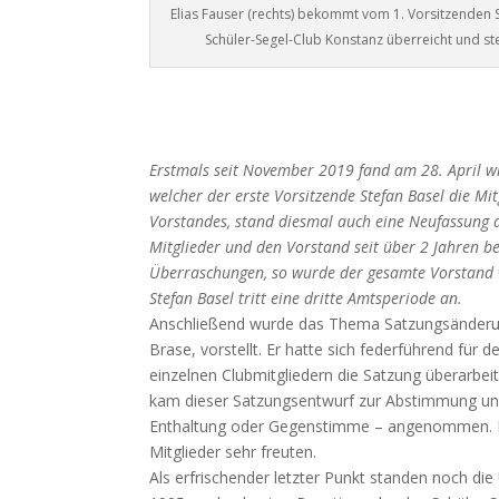
Elias Fauser (rechts) bekommt vom 1. Vorsitzenden Ste
Schüler-Segel-Club Konstanz überreicht und stel
Erstmals seit November 2019 fand am 28. April wi
welcher der erste Vorsitzende Stefan Basel die M
Vorstandes, stand diesmal auch eine Neufassung d
Mitglieder und den Vorstand seit über 2 Jahren b
Überraschungen, so wurde der gesamte Vorstand 
Stefan Basel tritt eine dritte Amtsperiode an.
Anschließend wurde das Thema Satzungsänderung
Brase, vorstellt. Er hatte sich federführend für
einzelnen Clubmitgliedern die Satzung überarbe
kam dieser Satzungsentwurf zur Abstimmung un
Enthaltung oder Gegenstimme – angenommen. Ein
Mitglieder sehr freuten.
Als erfrischender letzter Punkt standen noch die 