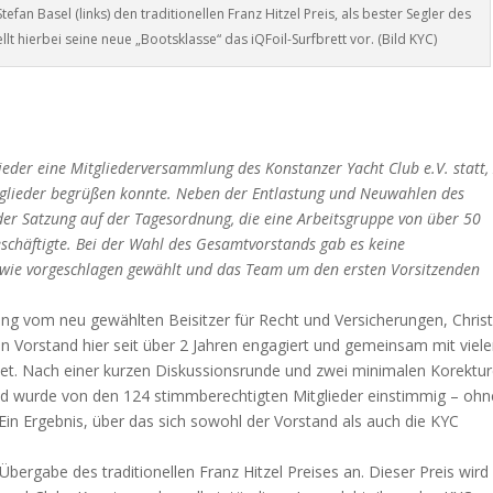
fan Basel (links) den traditionellen Franz Hitzel Preis, als bester Segler des
lt hierbei seine neue „Bootsklasse“ das iQFoil-Surfbrett vor. (Bild KYC)
eder eine Mitgliederversammlung des Konstanzer Yacht Club e.V. statt,
itglieder begrüßen konnte. Neben der Entlastung und Neuwahlen des
er Satzung auf der Tagesordnung, die eine Arbeitsgruppe von über 50
eschäftigte. Bei der Wahl des Gesamtvorstands gab es keine
wie vorgeschlagen gewählt und das Team um den ersten Vorsitzenden
 vom neu gewählten Beisitzer für Recht und Versicherungen, Christ
 den Vorstand hier seit über 2 Jahren engagiert und gemeinsam mit viel
itet. Nach einer kurzen Diskussionsrunde und zwei minimalen Korektu
d wurde von den 124 stimmberechtigten Mitglieder einstimmig – ohn
 Ergebnis, über das sich sowohl der Vorstand als auch die KYC
Übergabe des traditionellen Franz Hitzel Preises an. Dieser Preis wird 