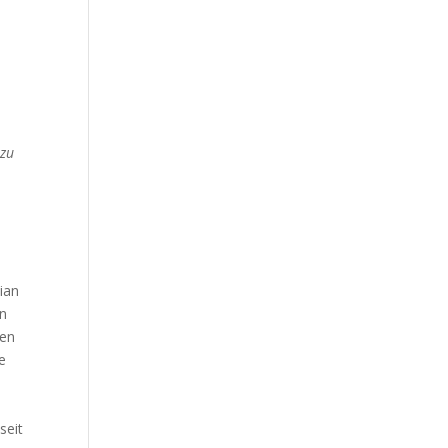
 zu
ian
en
ren
e
seit