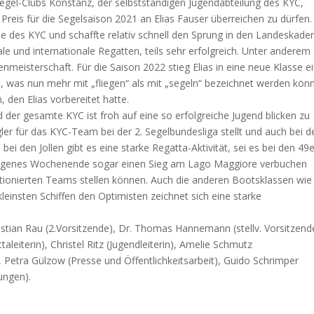
egel-Clubs Konstanz, der selbstständigen Jugendabteilung des KYC,
 Preis für die Segelsaison 2021 an Elias Fauser überreichen zu dürfen.
pe des KYC und schaffte relativ schnell den Sprung in den Landeskader
ale und internationale Regatten, teils sehr erfolgreich. Unter anderem
enmeisterschaft. Für die Saison 2022 stieg Elias in eine neue Klasse e
, was nun mehr mit „fliegen“ als mit „segeln“ bezeichnet werden könn
 den Elias vorbereitet hatte.
er gesamte KYC ist froh auf eine so erfolgreiche Jugend blicken zu
gler für das KYC-Team bei der 2. Segelbundesliga stellt und auch bei d
ei den Jollen gibt es eine starke Regatta-Aktivität, sei es bei den 49
ngenes Wochenende sogar einen Sieg am Lago Maggiore verbuchen
itionierten Teams stellen können. Auch die anderen Bootsklassen wie
leinsten Schiffen den Optimisten zeichnet sich eine starke
istian Rau (2.Vorsitzende), Dr. Thomas Hannemann (stellv. Vorsitzend
leiterin), Christel Ritz (Jugendleiterin), Amelie Schmutz
, Petra Gülzow (Presse und Öffentlichkeitsarbeit), Guido Schrimper
ungen).