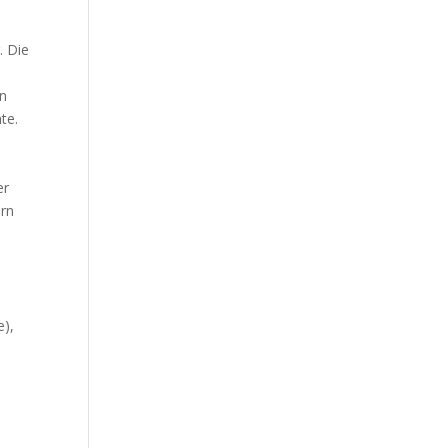
. Die
in
te.
er
ern
e),