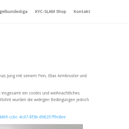
gelbundesliga
KYC-SLAM Shop
Kontakt
n
nas Jung mit seinem Finn, Elias Armbruster und
e insgesamt ein cooles und weihnachtliches
 Entlohnt wurden die widrigen Bedingungen jedoch
d4d69-ccbc-4cd7-8f3b-d98297f9c8ee