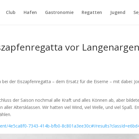
Club
Hafen
Gastronomie
Regatten
Jugend
Se
iszapfenregatta vor Langenarge
ei der Eiszapfenregatta – dem Ersatz für die Eiserne – mit dabei: Jo
luss der Saison nochmal alle Kraft und alles Können ab, aber bildet
ller Altersklassen. Wir hatten viel Wind, viel Welle, und viel Spaß.
ählen.
vent/4e5ca8f0-7343-414b-bfb0-8c801a3ee30c#!/results?classId=e6b